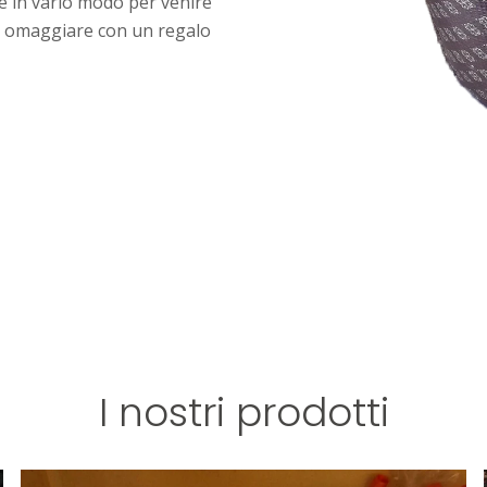
e in vario modo per venire
da omaggiare con un regalo
I nostri prodotti